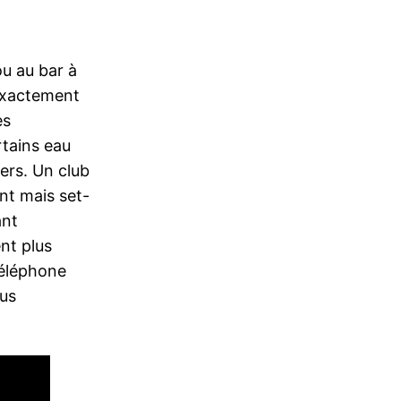
ou au bar à
 exactement
es
tains eau
vers. Un club
ant mais set-
ant
nt plus
téléphone
ous