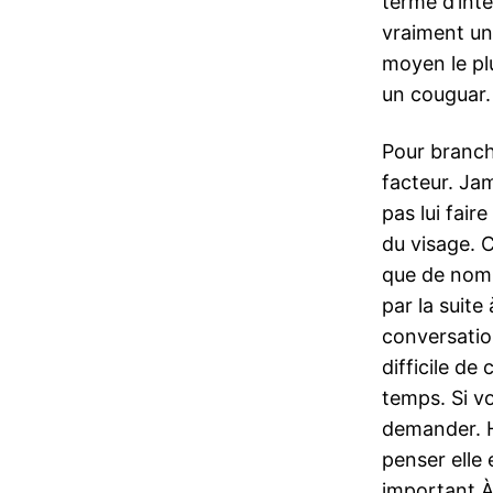
terme d’int
vraiment un 
moyen le pl
un couguar.
Pour branch
facteur. Jam
pas lui fair
du visage. 
que de nombr
par la suite 
conversatio
difficile de
temps. Si v
demander. H
penser elle 
important À 