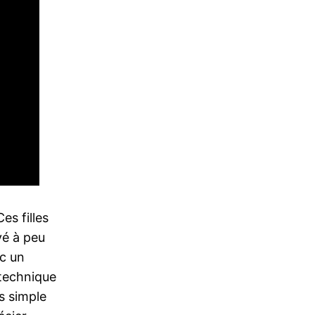
es filles
vé à peu
ec un
 technique
ès simple