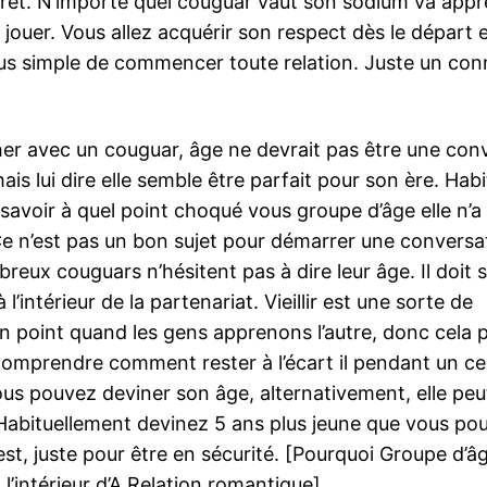
érêt. N’importe quel couguar vaut son sodium va appr
jouer. Vous allez acquérir son respect dès le départ et
us simple de commencer toute relation. Juste un con
er avec un couguar, âge ne devrait pas être une con
ais lui dire elle semble être parfait pour son ère. Hab
e savoir à quel point choqué vous groupe d’âge elle n’a
Ce n’est pas un bon sujet pour démarrer une conversat
eux couguars n’hésitent pas à dire leur âge. Il doit 
à l’intérieur de la partenariat. Vieillir est une sorte de
n point quand les gens apprenons l’autre, donc cela p
 comprendre comment rester à l’écart il pendant un ce
ous pouvez deviner son âge, alternativement, elle peu
abituellement devinez 5 ans plus jeune que vous pou
est, juste pour être en sécurité. [Pourquoi Groupe d’â
l’intérieur d’A Relation romantique]