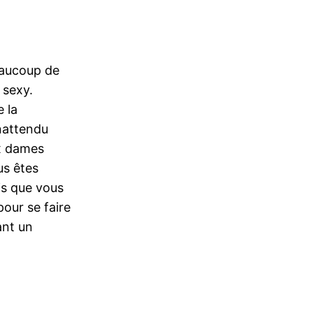
eaucoup de
 sexy.
 la
inattendu
ux dames
us êtes
is que vous
pour se faire
ant un