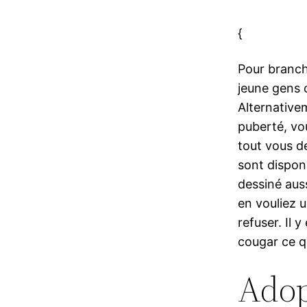
{
Pour branch
jeune gens 
Alternative
puberté, vo
tout vous d
sont disponi
dessiné aus
en vouliez u
refuser. Il 
cougar ce qu
Adop