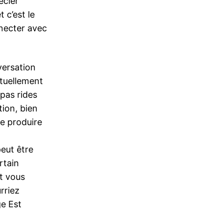
écier
 c’est le
necter avec
versation
ituellement
 pas rides
ion, bien
se produire
eut être
rtain
t vous
rriez
ge Est