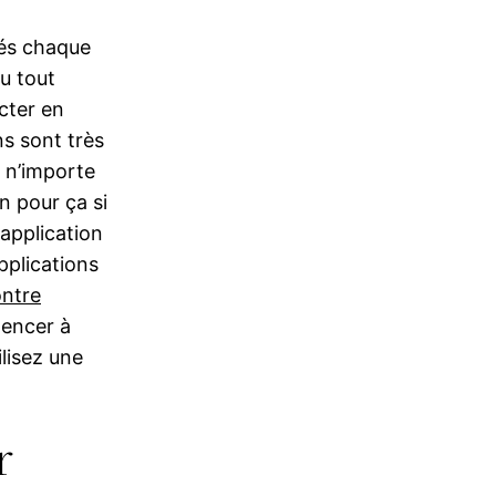
lés chaque
u tout
ecter en
ns sont très
r n’importe
n pour ça si
 application
pplications
ntre
mencer à
ilisez une
r