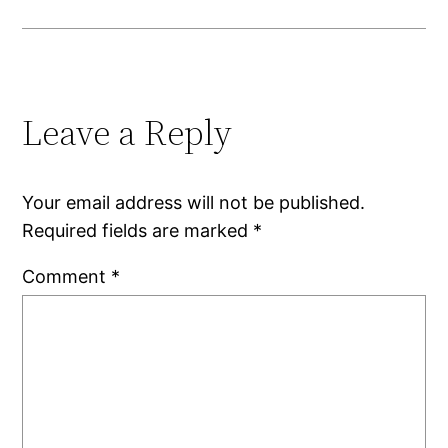
Leave a Reply
Your email address will not be published.
Required fields are marked
*
Comment
*