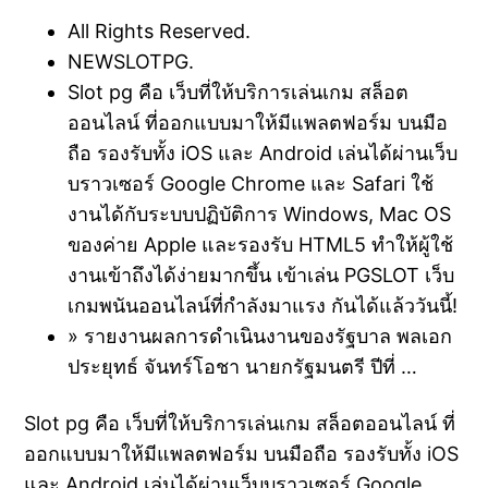
All Rights Reserved.
NEWSLOTPG.
Slot pg คือ เว็บที่ให้บริการเล่นเกม สล็อต
ออนไลน์ ที่ออกแบบมาให้มีแพลตฟอร์ม บนมือ
ถือ รองรับทั้ง iOS และ Android เล่นได้ผ่านเว็บ
บราวเซอร์ Google Chrome และ Safari ใช้
งานได้กับระบบปฏิบัติการ Windows, Mac OS
ของค่าย Apple และรองรับ HTML5 ทำให้ผู้ใช้
งานเข้าถึงได้ง่ายมากขึ้น เข้าเล่น PGSLOT เว็บ
เกมพนันออนไลน์ที่กำลังมาแรง กันได้แล้ววันนี้!
» รายงานผลการดำเนินงานของรัฐบาล พลเอก
ประยุทธ์ จันทร์โอชา นายกรัฐมนตรี ปีที่ …
Slot pg คือ เว็บที่ให้บริการเล่นเกม สล็อตออนไลน์ ที่
ออกแบบมาให้มีแพลตฟอร์ม บนมือถือ รองรับทั้ง iOS
และ Android เล่นได้ผ่านเว็บบราวเซอร์ Google