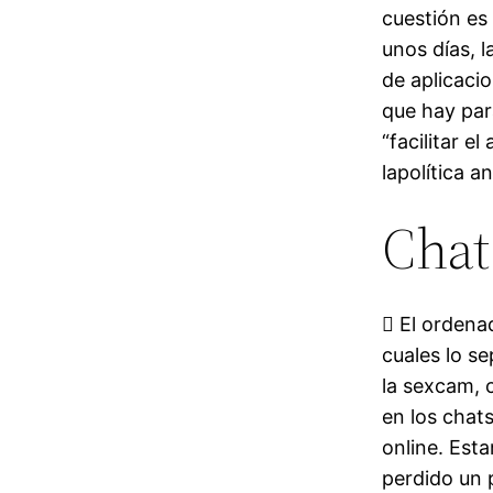
cuestión es 
unos días, l
de aplicaci
que hay par
“facilitar 
lapolítica a
Chat
 El ordena
cuales lo s
la sexcam, 
en los chat
online. Est
perdido un 