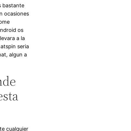
s bastante
en ocasiones
some
Android os
levara a la
tspin seri­a
at, algun a
nde
esta
e cualquier