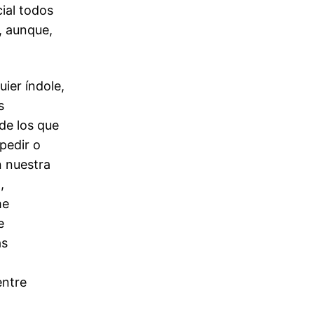
ial todos
, aunque,
ier índole,
s
de los que
pedir o
n nuestra
,
me
e
as
entre