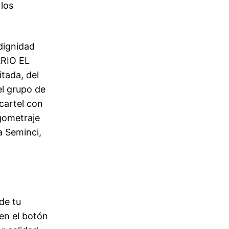
los
dignidad
ARIO EL
tada, del
el grupo de
cartel con
rgometraje
a Seminci,
de tu
en el botón