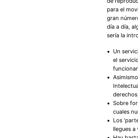
de reproduc
para el movi
gran número 
día a día, 
sería la int
Un servic
el servic
funciona
Asimismo,
Intelectu
derechos,
Sobre for
cuales nu
Los ‘part
llegues a
Hay basta