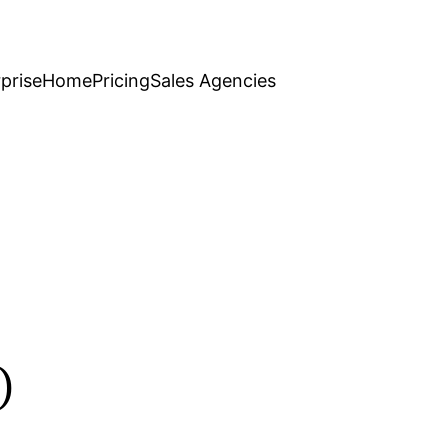
prise
Home
Pricing
Sales Agencies
o