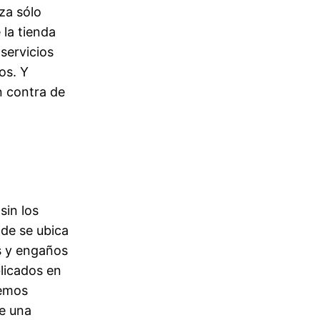
iza sólo
 la tienda
servicios
os. Y
n contra de
sin los
de se ubica
as y engaños
licados en
hemos
ue una