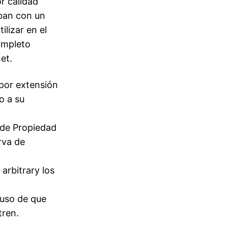
r calidad
aban con un
ilizar en el
ompleto
et.
 por extensión
o a su
y de Propiedad
rva de
arbitrary los
luso de que
tren.