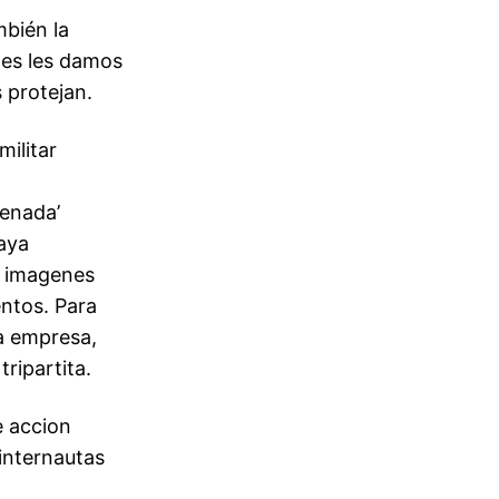
mbién la
nes les damos
 protejan.
ilitar
senada’
haya
e imagenes
ntos. Para
a empresa,
ripartita.
e accion
internautas