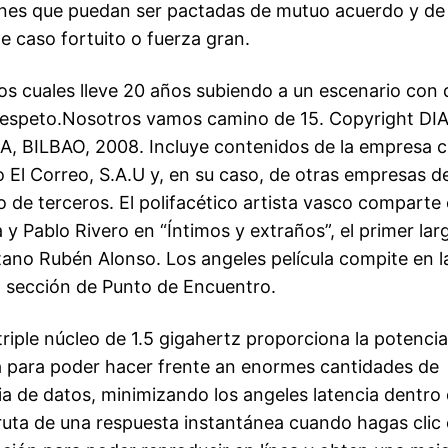
nes que puedan ser pactadas de mutuo acuerdo y de 
e caso fortuito o fuerza gran.
los cuales lleve 20 años subiendo a un escenario con 
respeto.Nosotros vamos camino de 15. Copyright DI
, BILBAO, 2008. Incluye contenidos de la empresa ci
o El Correo, S.A.U y, en su caso, de otras empresas d
o de terceros. El polifacético artista vasco comparte 
 y Pablo Rivero en “Íntimos y extraños”, el primer la
etano Rubén Alonso. Los angeles película compite en l
a sección de Punto de Encuentro.
riple núcleo de 1.5 gigahertz proporciona la potencia
para poder hacer frente an enormes cantidades de
ia de datos, minimizando los angeles latencia dentro 
fruta de una respuesta instantánea cuando hagas clic 