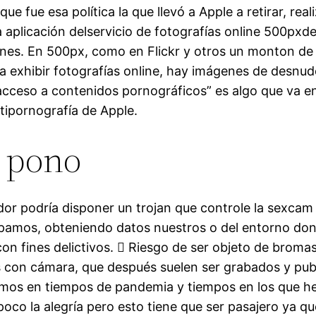
que fue esa política la que llevó a Apple a retirar, real
a aplicación delservicio de fotografías online 500pxde
ones. En 500px, como en Flickr y otros un monton de 
a exhibir fotografías online, hay imágenes de desnud
el acceso a contenidos pornográficos” es algo que va e
ntipornografía de Apple.
 pono
dor podría disponer un trojan que controle la sexcam 
epamos, obteniendo datos nuestros o del entorno don
con fines delictivos.  Riesgo de ser objeto de brom
s con cámara, que después suelen ser grabados y pub
amos en tiempos de pandemia y tiempos en los que 
poco la alegría pero esto tiene que ser pasajero ya q