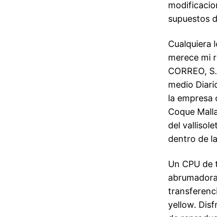
modificacio
supuestos d
Cualquiera 
merece mi 
CORREO, S.A
medio Diari
la empresa 
Coque Malla
del vallisol
dentro de l
Un CPU de t
abrumadora 
transferenc
yellow. Dis