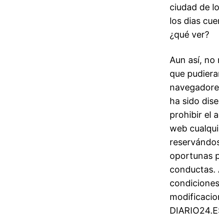
ciudad de l
los dias cu
¿qué ver?
Aun así, no
que pudieran
navegadores
ha sido dis
prohibir el 
web cualqui
reservándos
oportunas 
conductas. 
condiciones
modificacio
DIARIO24.ES