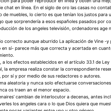
ción para poder reproducir en línea y obten una mejo
e chat en línea. En el siglo de oro las casas no cont
de muebles, lo cierto es que tenían los justos para ut
algo que sorprendería a esos españoles pasados por c
roducción de los angeles televisión, ordenadores age n
io correcto aunque aburrido La aplicación de Vine -y
io en sí- parece más que correcta y acertada en cuant
miento.
 a los efectos establecidos en el artículo 33.1 de Le
al, la empresa realiza constar la correspondiente rese
 por sí y por medio de sus redactores o autores.
ma aleatoria y nunca solo efectuarse conversaciones 
nca os traen an el menor espacio.
enaires’ cambian de interlocutor a decenas, antes inc
 verles los angeles cara o lo que Dios quiera que mues
nte pocas variantes entre uno y otro género.