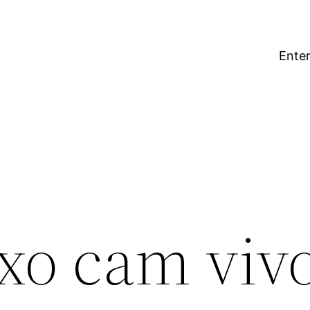
Enter
xo cam viv