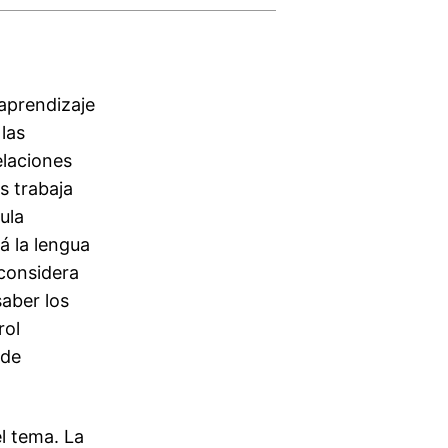
 aprendizaje
 las
elaciones
s trabaja
ula
á la lengua
 considera
saber los
rol
 de
el tema. La