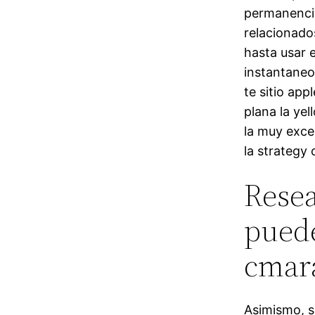
permanencia
relacionados
hasta usar 
instantaneo
te sitio appl
plana la yel
la muy exce
la strategy 
Resea
puede
cmar
Asimismo, s