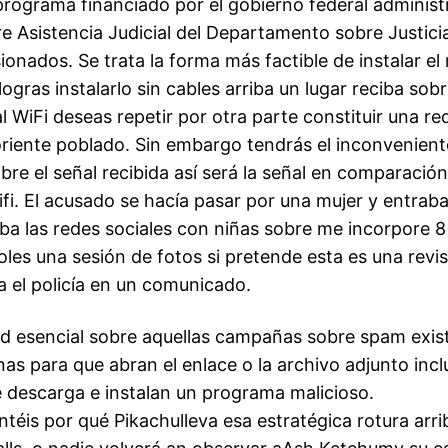
 programa financiado por el gobierno federal administ
re Asistencia Judicial del Departamento sobre Justici
onados. Se trata la forma más factible de instalar el
ogras instalarlo sin cables arriba un lugar reciba sob
al WiFi deseas repetir por otra parte constituir una re
riente poblado. Sin embargo tendrás el inconvenien
bre el señal recibida así será la señal en comparación
ifi. El acusado se hacía pasar por una mujer y entrab
iba las redes sociales con niñas sobre me incorpore 8
les una sesión de fotos si pretende esta es una revi
a el policía en un comunicado.
dad esencial sobre aquellas campañas sobre spam exis
nas para que abran el enlace o la archivo adjunto incl
se descarga e instalan un programa malicioso.
téis por qué Pikachulleva esa estratégica rotura arri