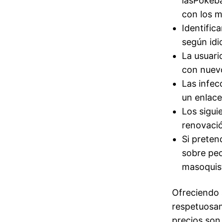
lasPokéba
con los m
Identific
según id
La usuari
con nuev
Las infec
un enlace
Los sigui
renovaci
Si preten
sobre peo
masoquis
Ofreciendo 
respetuosa
precios son