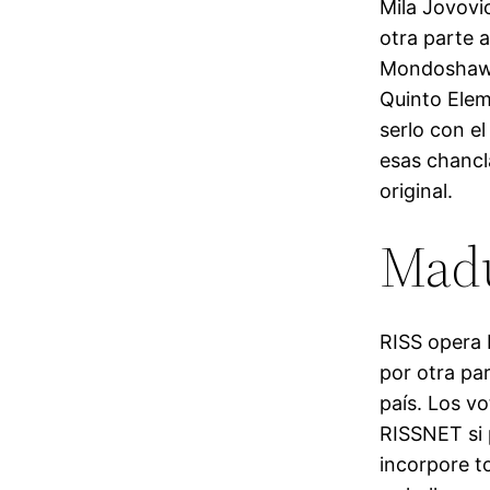
Mila Jovovi
otra parte a
Mondoshawan
Quinto Elem
serlo con e
esas chancla
original.
Madu
RISS opera 
por otra pa
país. Los v
RISSNET si 
incorpore to