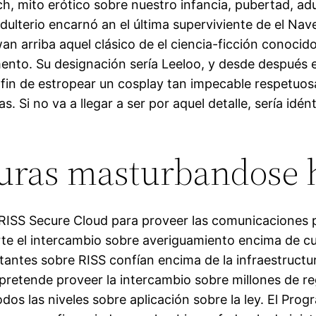
ch, mito erótico sobre nuestro infancia, pubertad, ad
dulterio encarnó an el última superviviente de el Nav
 arriba aquel clásico de el ciencia-ficción conocid
ento. Su designación sería Leeloo, y desde después 
l fin de estropear un cosplay tan impecable respetuo
s. Si no va a llegar a ser por aquel detalle, sería idén
ras masturbandose 
RISS Secure Cloud para proveer las comunicaciones p
rte el intercambio sobre averiguamiento encima de cua
otantes sobre RISS confían encima de la infraestructu
pretende proveer la intercambio sobre millones de re
dos las niveles sobre aplicación sobre la ley. El Pro