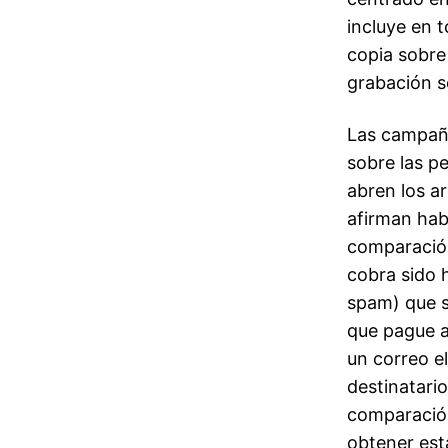
incluye en 
copia sobre
grabación so
Las campaña
sobre las p
abren los a
afirman hab
comparación
cobra sido 
spam) que s
que pague a
un correo e
destinatari
comparación
obtener esta