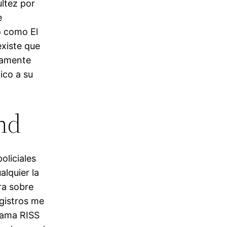
ultez por
e
o como El
existe que
samente
tico a su
hd
oliciales
lquier la
ra sobre
gistros me
grama RISS