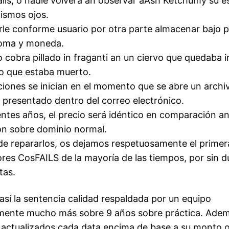
lls, o nadie volverá an observar aAsh Ketchumy su es
ismos ojos.
arle conforme usuario por otra parte almacenar bajo 
ioma y moneda.
o cobra pillado in fraganti an un ciervo que quedaba 
o que estaba muerto.
ciones se inician en el momento que se abre un archi
 presentado dentro del correo electrónico.
entes años, el precio será idéntico en comparación an
ón sobre dominio normal.
de repararlos, os dejamos respetuosamente el primer
res CosFAILS de la mayoría de las tiempos, por sin d
tas.
así la sentencia calidad respaldada por un equipo
mente mucho más sobre 9 años sobre práctica. Adem
 actualizados cada data encima de base a su monto o