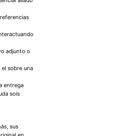
encial aliado
preferencias
interactuando
vo adjunto o
 el sobre una
a entrega
uda sois
ás, sus
riginal en