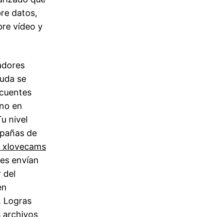
re datos,
bre vídeo y
adores
duda se
ncuentes
ano en
u nivel
mpañas de
 xlovecams
res envían
 del
en
. Logras
s archivos