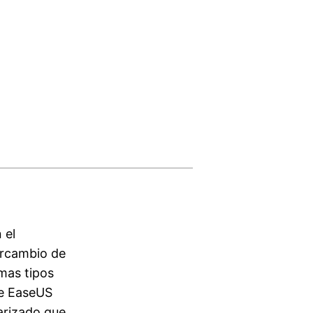
 el
tercambio de
mas tipos
de EaseUS
arizado que