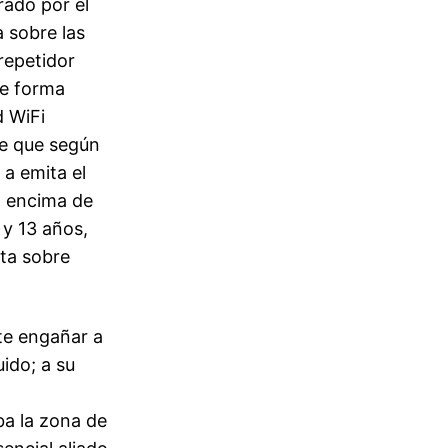
rado por el
a sobre las
 repetidor
re forma
d WiFi
te que según
 a emita el
a encima de
 y 13 años,
sta sobre
te engañar a
uido; a su
ba la zona de