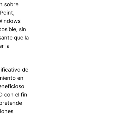
ón sobre
Point,
 Windows
osible, sin
sante que la
r la
ificativo de
miento en
eneficioso
 con el fin
 pretende
ciones