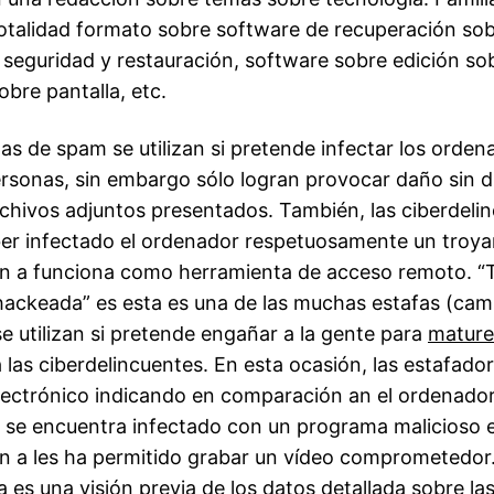
totalidad formato sobre software de recuperación sob
 seguridad y restauración, software sobre edición so
bre pantalla, etc.
s de spam se utilizan si pretende infectar los orden
ersonas, sin embargo sólo logran provocar daño sin 
rchivos adjuntos presentados. También, las ciberdeli
er infectado el ordenador respetuosamente un troy
 a funciona como herramienta de acceso remoto. “T
hackeada” es esta es una de las muchas estafas (ca
e utilizan si pretende engañar a la gente para
mature
 las ciberdelincuentes. En esta ocasión, las estafado
lectrónico indicando en comparación an el ordenador
o se encuentra infectado con un programa malicioso 
 a les ha permitido grabar un vídeo comprometedor
 es una visión previa de los datos detallada sobre la