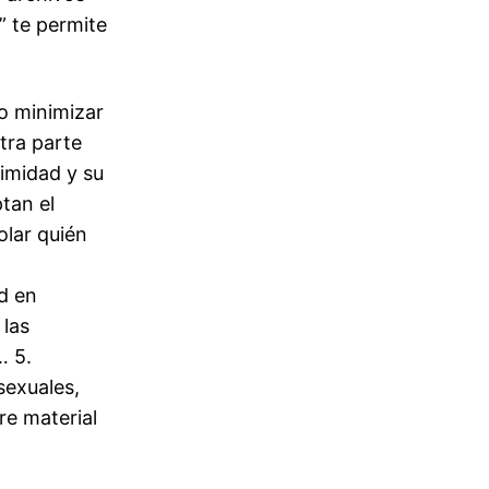
” te permite
o minimizar
tra parte
timidad y su
tan el
olar quién
d en
 las
… 5.
exuales,
re material