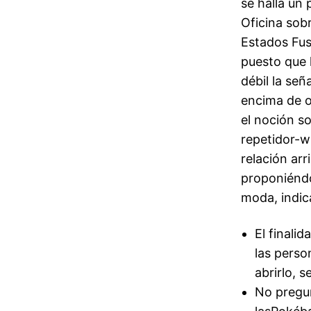
se halla un
Oficina sob
Estados Fusi
puesto que l
débil la señ
encima de o
el noción so
repetidor-w
relación arr
proponiéndo
moda, indic
El finali
las perso
abrirlo, 
No pregun