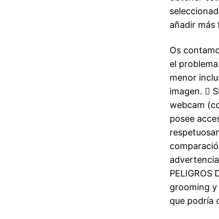
seleccionad
añadir más 
Os contamos
el problema
menor inclus
imagen.  S
webcam (com
posee acces
respetuosam
comparación
advertencia
PELIGROS DE
grooming y 
que podría c